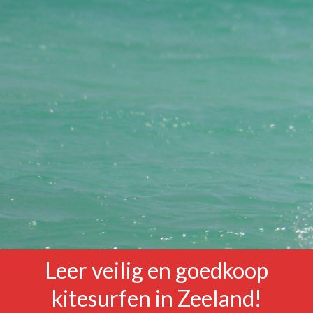
Kiten op maat
Wingsurfen
Locaties
Prijzen
Over ons
Contact
Boeken
Reviews
Veelgestelde vragen
Leer veilig en goedkoop
kitesurfen in Zeeland!