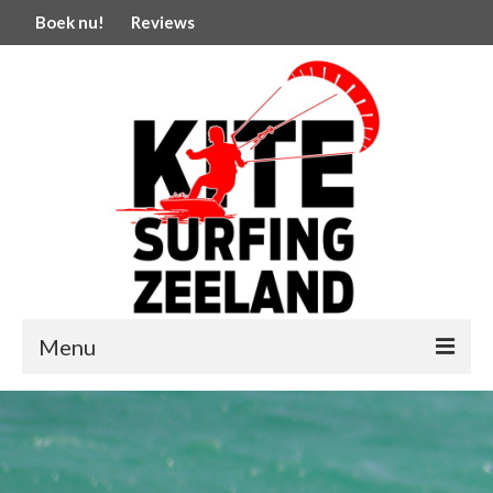
Boek nu!
Reviews
Menu
Welkom
Kitesurfles