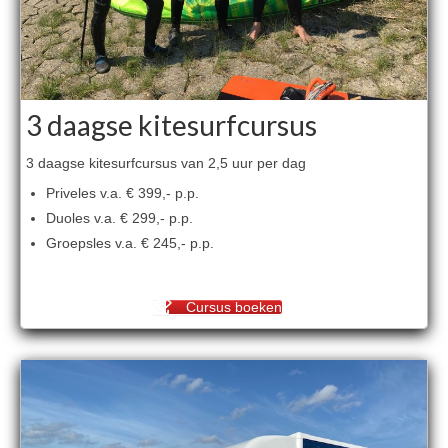
3 daagse kitesurfcursus
3 daagse kitesurfcursus van 2,5 uur per dag
Priveles v.a. € 399,- p.p.
Duoles v.a. € 299,- p.p.
Groepsles v.a. € 245,- p.p.
Cursus boeken