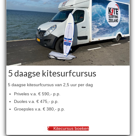
5 daagse kitesurfcursus
5 daagse kitesurfcursus van 2,5 uur per dag
Priveles v.a. € 590,- p.p.
Duoles v.a. € 475,- p.p.
Groepsles v.a. € 380,- p.p.
Kitecursus boeken