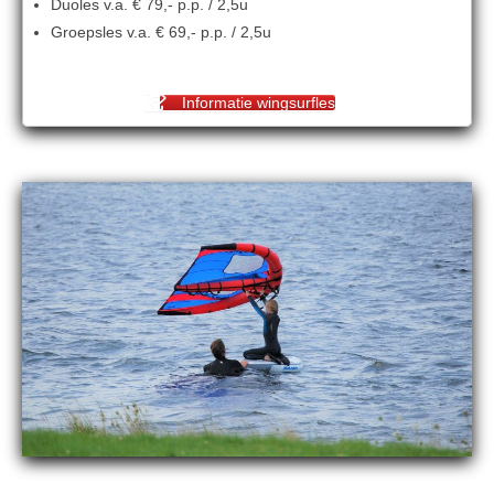
Duoles v.a. € 79,- p.p. / 2,5u
Groepsles v.a. € 69,- p.p. / 2,5u
Informatie wingsurfles