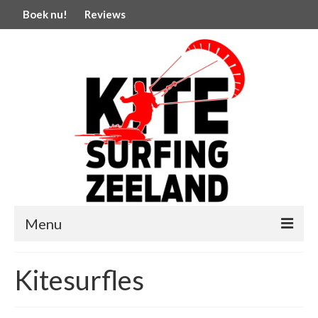
Boek nu!
Reviews
Menu
Welkom
Kitesurfles
Kitesurfles