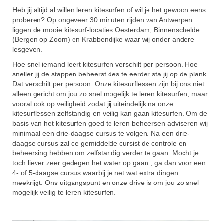
Kiten op maat
Heb jij altijd al willen leren kitesurfen of wil je het gewoon eens
proberen? Op ongeveer 30 minuten rijden van Antwerpen
Wingsurfen
liggen de mooie kitesurf-locaties Oesterdam, Binnenschelde
(Bergen op Zoom) en Krabbendijke waar wij onder andere
Locaties
lesgeven.
Prijzen
Hoe snel iemand leert kitesurfen verschilt per persoon. Hoe
sneller jij de stappen beheerst des te eerder sta jij op de plank.
Over ons
Dat verschilt per persoon. Onze kitesurflessen zijn bij ons niet
alleen gericht om jou zo snel mogelijk te leren kitesurfen, maar
Contact
vooral ook op veiligheid zodat jij uiteindelijk na onze
kitesurflessen zelfstandig en veilig kan gaan kitesurfen. Om de
Boeken
basis van het kitesurfen goed te leren beheersen adviseren wij
minimaal een drie-daagse cursus te volgen. Na een drie-
Reviews
daagse cursus zal de gemiddelde cursist de controle en
beheersing hebben om zelfstandig verder te gaan. Mocht je
toch liever zeer gedegen het water op gaan , ga dan voor een
Veelgestelde vragen
4- of 5-daagse cursus waarbij je net wat extra dingen
meekrijgt. Ons uitgangspunt en onze drive is om jou zo snel
mogelijk veilig te leren kitesurfen.